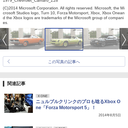
1979_Chevrolet_Camaro_Z28
(C)2014 Microsoft Corporation. All rights reserved. Microsoft, the Mi
crosoft Studios logo, Turn 10, Forza Motorsport, Xbox, Xbox Onean
d the Xbox logos are trademarks of the Microsoft group of compani
es.
この写真の記事へ
関連記事
X ONE
ニュルブルクリンクのプロも唸るXbox O
ne「Forza Motorsport 5」！
2014年8月5日