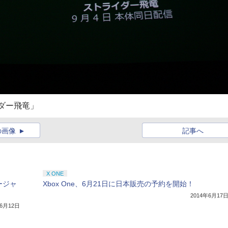
イダー飛竜」
の画像
記事へ
X ONE
ージャ
Xbox One、6月21日に日本販売の予約を開始！
2014年6月17
年6月12日