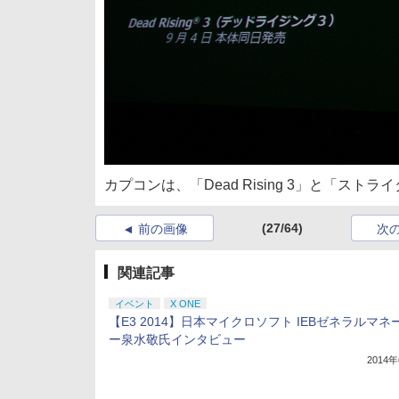
カプコンは、「Dead Rising 3」と「ストラ
(27/64)
前の画像
次
関連記事
イベント
X ONE
【E3 2014】日本マイクロソフト IEBゼネラルマネ
ー泉水敬氏インタビュー
2014