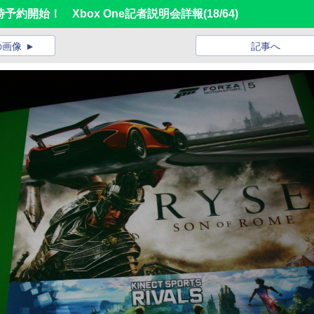
0時予約開始！ Xbox One記者説明会詳報
(18/64)
の画像
記事へ