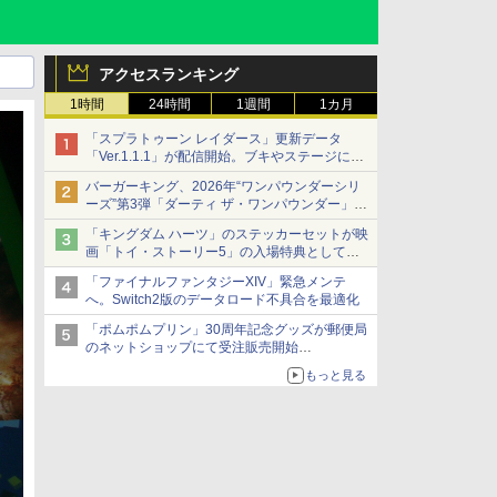
アクセスランキング
1時間
24時間
1週間
1カ月
「スプラトゥーン レイダース」更新データ
「Ver.1.1.1」が配信開始。ブキやステージに関
する不具合を修正
バーガーキング、2026年“ワンパウンダーシリ
ーズ”第3弾「ダーティ ザ・ワンパウンダー」を
8月7日発売
「キングダム ハーツ」のステッカーセットが映
「特製ガーリックマヨソース」を使用した超大
画「トイ・ストーリー5」の入場特典として配
型チーズバーガー
布決定！
「ファイナルファンタジーXIV」緊急メンテ
本日8月7日より先着・数量限定で配布
へ。Switch2版のデータロード不具合を最適化
「ポムポムプリン」30周年記念グッズが郵便局
のネットショップにて受注販売開始
「おもちもちもちクッション」など今年だけの
もっと見る
限定商品が登場