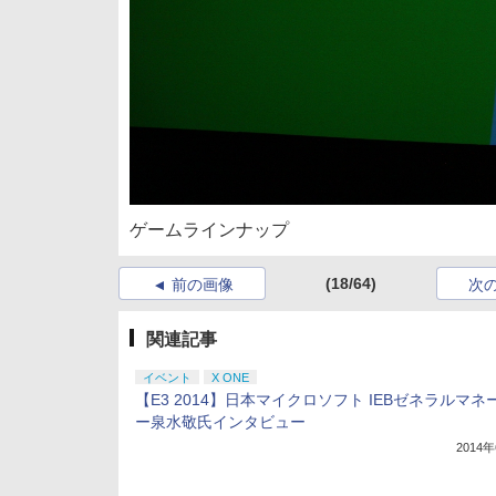
ゲームラインナップ
(18/64)
前の画像
次
関連記事
イベント
X ONE
【E3 2014】日本マイクロソフト IEBゼネラルマネ
ー泉水敬氏インタビュー
2014