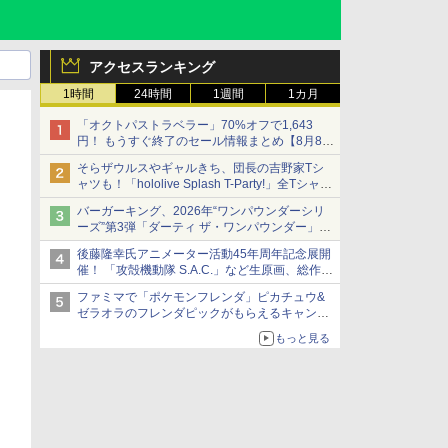
アクセスランキング
1時間
24時間
1週間
1カ月
「オクトパストラベラー」70%オフで1,643
円！ もうすぐ終了のセール情報まとめ【8月8日
更新】
そらザウルスやギャルきち、団長の吉野家Tシ
ニンテンドーeショップでは「大神 絶景版」が
ャツも！「hololive Splash T-Party!」全Tシャツ
67%オフで990円
ラインナップ公開＆オンライン販売開始
バーガーキング、2026年“ワンパウンダーシリ
ーズ”第3弾「ダーティ ザ・ワンパウンダー」を
8月7日発売
後藤隆幸氏アニメーター活動45年周年記念展開
「特製ガーリックマヨソース」を使用した超大
催！ 「攻殻機動隊 S.A.C.」など生原画、総作画
型チーズバーガー
監督修正が展示
ファミマで「ポケモンフレンダ」ピカチュウ&
ゼラオラのフレンダピックがもらえるキャンペ
ーン開催！
もっと見る