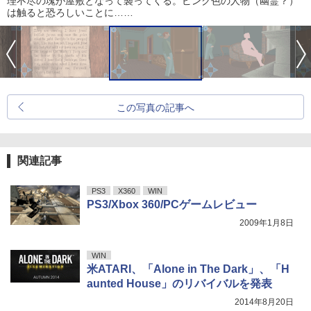
理不尽の塊が屋敷となって襲ってくる。ピンク色の人物（幽霊？）
は触ると恐ろしいことに……
この写真の記事へ
関連記事
PS3
X360
WIN
PS3/Xbox 360/PCゲームレビュー
2009年1月8日
WIN
米ATARI、「Alone in The Dark」、「H
aunted House」のリバイバルを発表
2014年8月20日