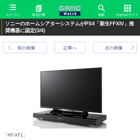
カテゴリ
過去記事
検索
Impressサイト
ソニーのホームシアターシステムがPS4「新生FFXIV」推
奨機器に認定
(3/4)
前の画像
記事へ
次の画像
「HT-XT1」