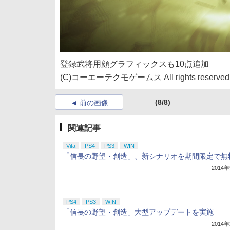
登録武将用顔グラフィックスも10点追加
(C)コーエーテクモゲームス All rights reserved
(8/8)
前の画像
関連記事
Vita
PS4
PS3
WIN
「信長の野望・創造」、新シナリオを期間限定で無
2014
PS4
PS3
WIN
「信長の野望・創造」大型アップデートを実施
2014