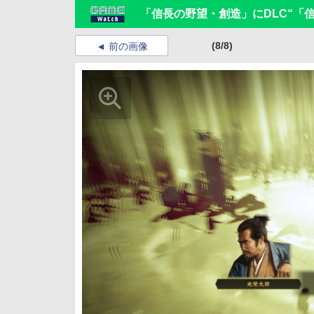
「信長の野望・創造」にDLC“「
(8/8)
前の画像