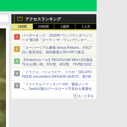
アクセスランキング
1時間
24時間
1週間
1カ月
バーガーキング、2026年“ワンパウンダーシリ
ーズ”第3弾「ダーティ ザ・ワンパウンダー」を
8月7日発売
「スーパーリアル麻雀 Venus Returns」8月27
「特製ガーリックマヨソース」を使用した超大
日に発売決定。脱衣麻雀が3D×VRで復活
型チーズバーガー
発売から2週間は20%オフになるセールが実施
【Amazonセール】REGZAの4K Mini LED液晶
TVがお買い得。55V型、65V型、75V型の2026
年モデルがラインナップ
「ドラクエ」×ジェラピケ、コラボ「GELATO
PIQUE encounters DRAGON QUEST」第2弾が
本日発売
「ファイナルファンタジーXIV」緊急メンテ
アイスカップに入ったスライムやわたぼう、ベ
へ。Switch2版のデータロード不具合を最適化
ビーサタンなどがオリジナルアートで登場
もっと見る