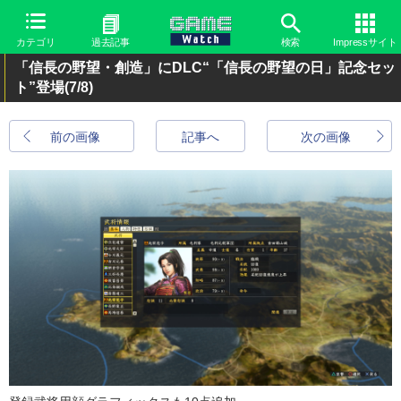
カテゴリ
過去記事
検索
Impressサイト
「信長の野望・創造」にDLC“「信長の野望の日」記念セッ
ト”登場
(7/8)
前の画像
記事へ
次の画像