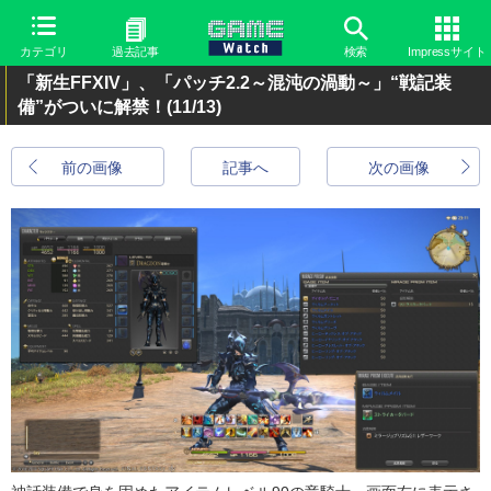
カテゴリ
過去記事
検索
Impressサイト
「新生FFXIV」、「パッチ2.2～混沌の渦動～」“戦記装
備”がついに解禁！
(11/13)
前の画像
記事へ
次の画像