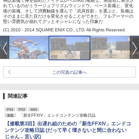
神話装備で身を固めたアイテムレベル90の竜騎士。画面右に表示さ
れているのがミラージュプリズムウィンドウ。ベース装備と、変化
後の装備、そして消費触媒を選んで「武具投影」を選ぶと、装備は
そのままに見た目だけを変化させることができた。フルアーマーの
堅い雰囲気が崩れてグッとオシャレになった印象だ
(C) 2010 - 2014 SQUARE ENIX CO., LTD. All Rights Reserved.
この写真の記事へ
関連記事
PS4
PS3
WIN
「新生FFXIV」エンドコンテンツ攻略日誌
連載
【連載第3回】出遅れ組のための「新生FFXIV」エンドコ
ンテンツ攻略日誌 (だって早く壊さないと間に合わない
じゃん←言い訳)