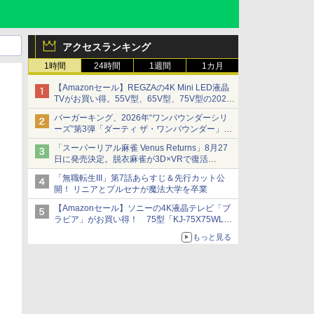
アクセスランキング
1時間
24時間
1週間
1カ月
【Amazonセール】REGZAの4K Mini LED液晶
TVがお買い得。55V型、65V型、75V型の2026
年モデルがラインナップ
バーガーキング、2026年“ワンパウンダーシリ
ーズ”第3弾「ダーティ ザ・ワンパウンダー」を
8月7日発売
「スーパーリアル麻雀 Venus Returns」8月27
「特製ガーリックマヨソース」を使用した超大
日に発売決定。脱衣麻雀が3D×VRで復活
型チーズバーガー
発売から2週間は20%オフになるセールが実施
「無職転生III」第7話あらすじ＆先行カット公
開！ リニアとプルセナが魔法大学を卒業
【Amazonセール】ソニーの4K液晶テレビ「ブ
ラビア」がお買い得！ 75型「KJ-75X75WL」
などラインナップ
もっと見る