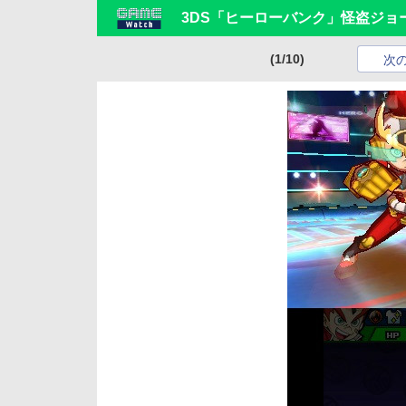
3DS「ヒーローバンク」怪盗ジ
(1/10)
次