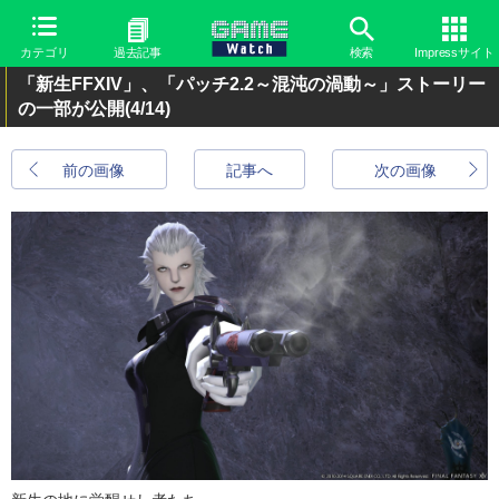
カテゴリ
過去記事
検索
Impressサイト
「新生FFXIV」、「パッチ2.2～混沌の渦動～」ストーリー
の一部が公開
(4/14)
前の画像
記事へ
次の画像