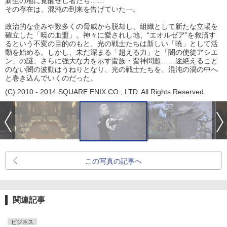
新生の地に覚醒せし者たち……
その存在は、混沌の到来を告げていた―。
政治的な企みや数多くの脅威から脱却し、組織として新たな立場を
確立した「暁の血盟」。神々に愛されし地、“エオルゼア”を救済す
るという不変の目的のもと、光の戦士たちは新しい「暁」として活
動を始める。しかし、未だ深まる「超える力」と「闇の使徒アシエ
ン」の謎、さらに強大な力を示す蛮族・蛮神問題……途絶えること
のない闇の波動はうねりとなり、光の戦士たちを、混沌の渦の中へ
と巻き込んでいくのだった。
(C) 2010 - 2014 SQUARE ENIX CO., LTD. All Rights Reserved.
この写真の記事へ
関連記事
ビジネス