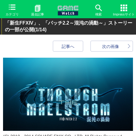
カテゴリ
過去記事
検索
Impressサイト
「新生FFXIV」、「パッチ2.2～混沌の渦動～」ストーリー
の一部が公開
(1/14)
記事へ
次の画像