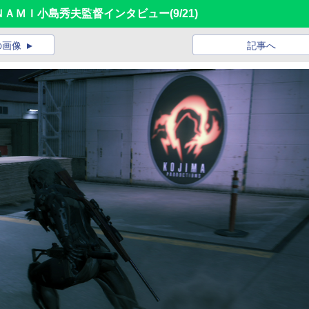
」ＫＯＮＡＭＩ小島秀夫監督インタビュー
(9/21)
の画像
記事へ