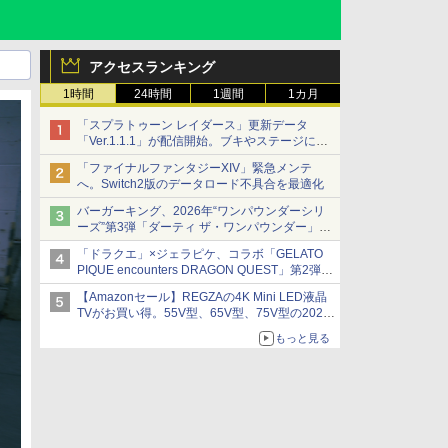
アクセスランキング
1時間
24時間
1週間
1カ月
「スプラトゥーン レイダース」更新データ
「Ver.1.1.1」が配信開始。ブキやステージに関
する不具合を修正
「ファイナルファンタジーXIV」緊急メンテ
へ。Switch2版のデータロード不具合を最適化
バーガーキング、2026年“ワンパウンダーシリ
ーズ”第3弾「ダーティ ザ・ワンパウンダー」を
8月7日発売
「ドラクエ」×ジェラピケ、コラボ「GELATO
「特製ガーリックマヨソース」を使用した超大
PIQUE encounters DRAGON QUEST」第2弾が
型チーズバーガー
本日発売
【Amazonセール】REGZAの4K Mini LED液晶
アイスカップに入ったスライムやわたぼう、ベ
TVがお買い得。55V型、65V型、75V型の2026
ビーサタンなどがオリジナルアートで登場
年モデルがラインナップ
もっと見る