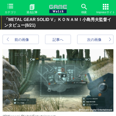
カテゴリ
過去記事
検索
Impressサイト
「METAL GEAR SOLID V」ＫＯＮＡＭＩ小島秀夫監督イ
ンタビュー
(8/21)
前の画像
記事へ
次の画像