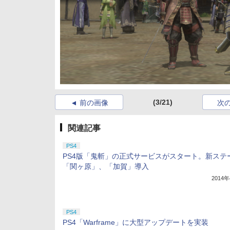
(3/21)
前の画像
次
関連記事
PS4
PS4版「鬼斬」の正式サービスがスタート。新ステ
「関ヶ原」、「加賀」導入
2014
PS4
PS4「Warframe」に大型アップデートを実装