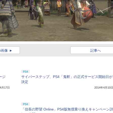
の画像
記事へ
PS4
ージ
サイバーステップ、PS4「鬼斬」の正式サービス開始日が
決定
年4月17日
2014年4月10
PS4
「信長の野望 Online」PS4版無償乗り換えキャンペーン