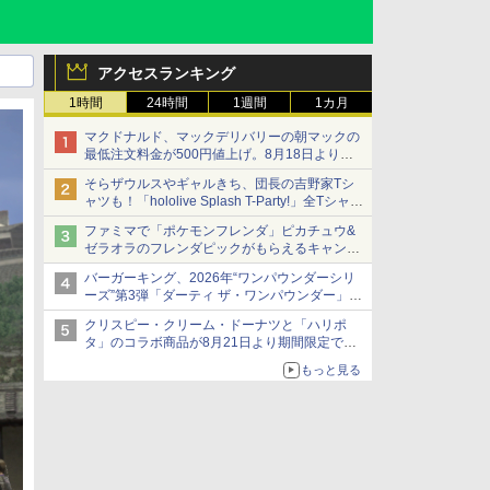
アクセスランキング
1時間
24時間
1週間
1カ月
マクドナルド、マックデリバリーの朝マックの
最低注文料金が500円値上げ。8月18日より
1,500円から受付
そらザウルスやギャルきち、団長の吉野家Tシ
ャツも！「hololive Splash T-Party!」全Tシャツ
ラインナップ公開＆オンライン販売開始
ファミマで「ポケモンフレンダ」ピカチュウ&
ゼラオラのフレンダピックがもらえるキャンペ
ーン開催！
バーガーキング、2026年“ワンパウンダーシリ
ーズ”第3弾「ダーティ ザ・ワンパウンダー」を
8月7日発売
クリスピー・クリーム・ドーナツと「ハリポ
「特製ガーリックマヨソース」を使用した超大
タ」のコラボ商品が8月21日より期間限定で発
型チーズバーガー
売
もっと見る
組分け帽子ドーナツなど見た目も楽しい商品が
登場