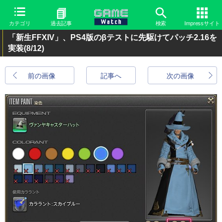
カテゴリ
過去記事
検索
Impressサイト
「新生FFXIV」、PS4版のβテストに先駆けてパッチ2.16を
実装
(8/12)
前の画像
記事へ
次の画像