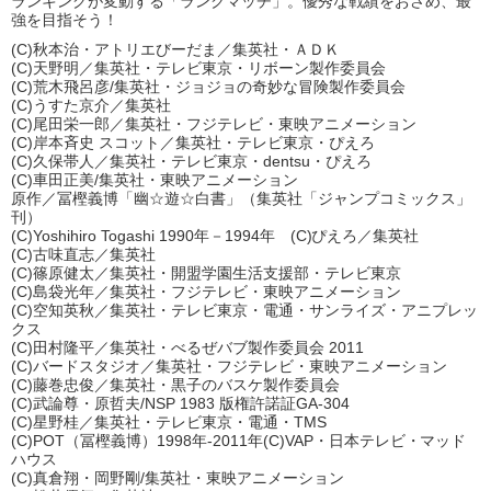
ランキングが変動する「ランクマッチ」。優秀な戦績をおさめ、最
強を目指そう！
(C)秋本治・アトリエびーだま／集英社・ＡＤＫ
(C)天野明／集英社・テレビ東京・リボーン製作委員会
(C)荒木飛呂彦/集英社・ジョジョの奇妙な冒険製作委員会
(C)うすた京介／集英社
(C)尾田栄一郎／集英社・フジテレビ・東映アニメーション
(C)岸本斉史 スコット／集英社・テレビ東京・ぴえろ
(C)久保帯人／集英社・テレビ東京・dentsu・ぴえろ
(C)車田正美/集英社・東映アニメーション
原作／冨樫義博「幽☆遊☆白書」（集英社「ジャンプコミックス」
刊）
(C)Yoshihiro Togashi 1990年－1994年 (C)ぴえろ／集英社
(C)古味直志／集英社
(C)篠原健太／集英社・開盟学園生活支援部・テレビ東京
(C)島袋光年／集英社・フジテレビ・東映アニメーション
(C)空知英秋／集英社・テレビ東京・電通・サンライズ・アニプレッ
クス
(C)田村隆平／集英社・べるぜバブ製作委員会 2011
(C)バードスタジオ／集英社・フジテレビ・東映アニメーション
(C)藤巻忠俊／集英社・黒子のバスケ製作委員会
(C)武論尊・原哲夫/NSP 1983 版権許諾証GA-304
(C)星野桂／集英社・テレビ東京・電通・TMS
(C)POT（冨樫義博）1998年-2011年(C)VAP・日本テレビ・マッド
ハウス
(C)真倉翔・岡野剛/集英社・東映アニメーション