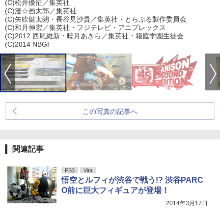
(C)松井優征／集英社
(C)漫☆画太郎／集英社
(C)矢吹健太朗・長谷見沙貴／集英社・とらぶる製作委員会
(C)和月伸宏／集英社・フジテレビ・アニプレックス
(C)2012 西尾維新・暁月あきら／集英社・箱庭学園生徒会
(C)2014 NBGI
この写真の記事へ
関連記事
PS3
Vita
悟空とルフィが渋谷で戦う!? 渋谷PARC
O前に巨大フィギュアが登場！
2014年3月17日