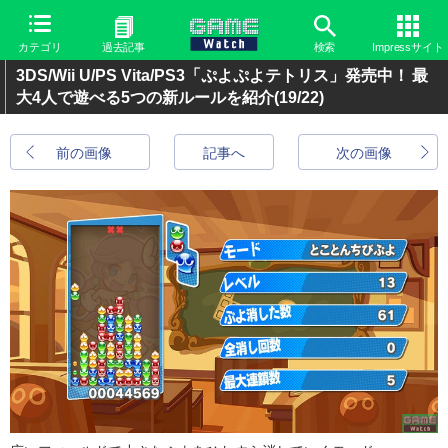
カテゴリ
過去記事
検索
Impressサイト
3DS/Wii U/PS Vita/PS3「ぷよぷよテトリス」発売中！ 最
大4人で遊べる5つの新ルールを紹介
(19/22)
前の画像
記事へ
次の画像