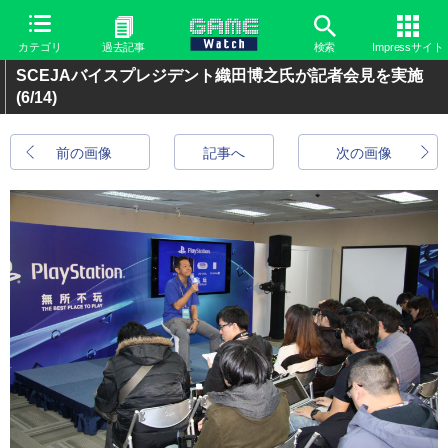
カテゴリ
過去記事
検索
Impressサイト
SCEJAバイスプレジデント織田博之氏が記者会見を実施
(6/14)
前の画像
記事へ
次の画像