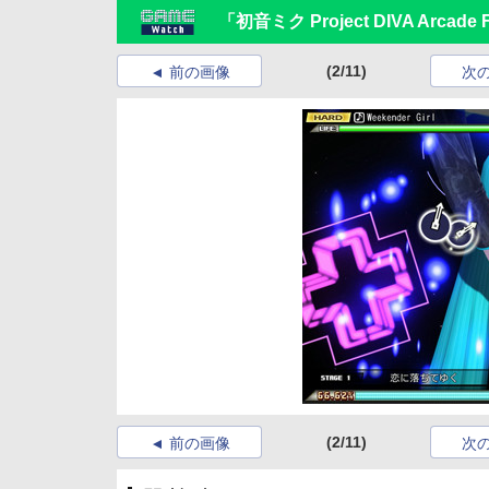
「初音ミク Project DIVA Arcad
(2/11)
前の画像
次
(2/11)
前の画像
次