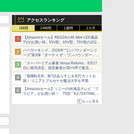
アクセスランキング
1時間
24時間
1週間
1カ月
【Amazonセール】REGZAの4K Mini LED液晶
TVがお買い得。55V型、65V型、75V型の2026
年モデルがラインナップ
バーガーキング、2026年“ワンパウンダーシリ
ーズ”第3弾「ダーティ ザ・ワンパウンダー」を
8月7日発売
「スーパーリアル麻雀 Venus Returns」8月27
「特製ガーリックマヨソース」を使用した超大
日に発売決定。脱衣麻雀が3D×VRで復活
型チーズバーガー
発売から2週間は20%オフになるセールが実施
「無職転生III」第7話あらすじ＆先行カット公
開！ リニアとプルセナが魔法大学を卒業
【Amazonセール】ソニーの4K液晶テレビ「ブ
ラビア」がお買い得！ 75型「KJ-75X75WL」
などラインナップ
もっと見る