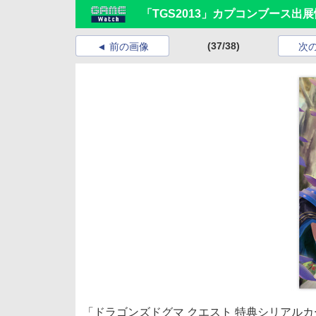
「TGS2013」カプコンブース出
(37/38)
前の画像
次
「ドラゴンズドグマ クエスト 特典シリアルカ