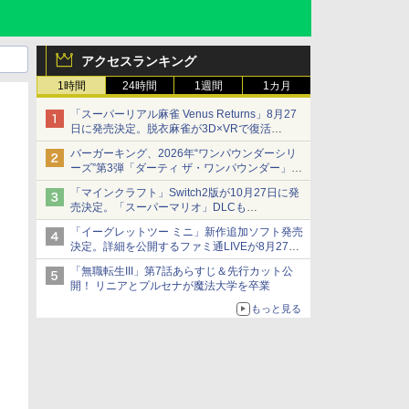
アクセスランキング
1時間
24時間
1週間
1カ月
「スーパーリアル麻雀 Venus Returns」8月27
日に発売決定。脱衣麻雀が3D×VRで復活
発売から2週間は20%オフになるセールが実施
バーガーキング、2026年“ワンパウンダーシリ
ーズ”第3弾「ダーティ ザ・ワンパウンダー」を
8月7日発売
「マインクラフト」Switch2版が10月27日に発
「特製ガーリックマヨソース」を使用した超大
売決定。「スーパーマリオ」DLCも
型チーズバーガー
Switch版からのアップグレードも可能に
「イーグレットツー ミニ」新作追加ソフト発売
決定。詳細を公開するファミ通LIVEが8月27日
20時から配信
「無職転生III」第7話あらすじ＆先行カット公
シリーズ累計100タイトルへ
開！ リニアとプルセナが魔法大学を卒業
もっと見る