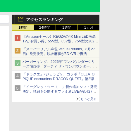
アクセスランキング
1時間
24時間
1週間
1カ月
【Amazonセール】REGZAの4K Mini LED液晶
TVがお買い得。55V型、65V型、75V型の2026
年モデルがラインナップ
「スーパーリアル麻雀 Venus Returns」8月27
日に発売決定。脱衣麻雀が3D×VRで復活
発売から2週間は20%オフになるセールが実施
バーガーキング、2026年“ワンパウンダーシリ
ーズ”第3弾「ダーティ ザ・ワンパウンダー」を
8月7日発売
「ドラクエ」×ジェラピケ、コラボ「GELATO
「特製ガーリックマヨソース」を使用した超大
PIQUE encounters DRAGON QUEST」第2弾が
型チーズバーガー
本日発売
「イーグレットツー ミニ」新作追加ソフト発売
アイスカップに入ったスライムやわたぼう、ベ
決定。詳細を公開するファミ通LIVEが8月27日
ビーサタンなどがオリジナルアートで登場
20時から配信
もっと見る
シリーズ累計100タイトルへ