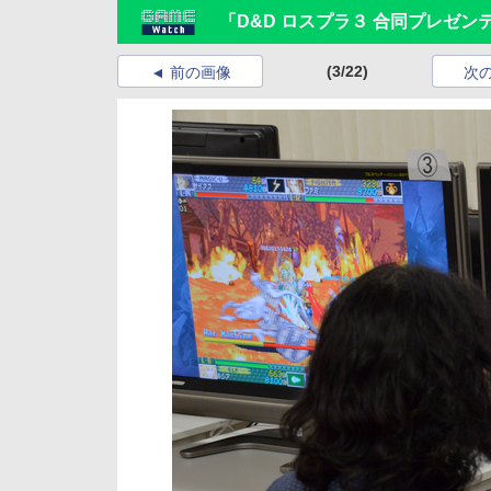
「D&D ロスプラ３ 合同プレゼ
(3/22)
前の画像
次