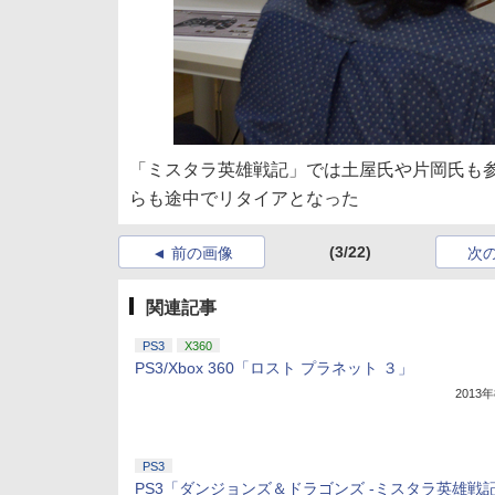
「ミスタラ英雄戦記」では土屋氏や片岡氏も
らも途中でリタイアとなった
(3/22)
前の画像
次
関連記事
PS3
X360
PS3/Xbox 360「ロスト プラネット ３」
2013
PS3
PS3「ダンジョンズ＆ドラゴンズ -ミスタラ英雄戦記