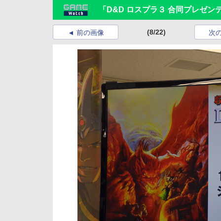
「D&D ロスプラ３ 合同プレゼ
(8/22)
前の画像
次