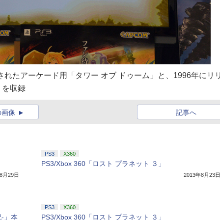
されたアーケード用「タワー オブ ドゥーム」と、1996年にリ
」を収録
の画像
記事へ
PS3
X360
PS3/Xbox 360「ロスト プラネット ３」
年8月29日
2013年8月23
PS3
X360
-」本
PS3/Xbox 360「ロスト プラネット ３」