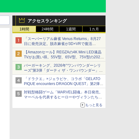
アクセスランキング
1時間
24時間
1週間
1カ月
「スーパーリアル麻雀 Venus Returns」8月27
日に発売決定。脱衣麻雀が3D×VRで復活
発売から2週間は20%オフになるセールが実施
【Amazonセール】REGZAの4K Mini LED液晶
TVがお買い得。55V型、65V型、75V型の2026
年モデルがラインナップ
バーガーキング、2026年“ワンパウンダーシリ
ーズ”第3弾「ダーティ ザ・ワンパウンダー」を
8月7日発売
「ドラクエ」×ジェラピケ、コラボ「GELATO
「特製ガーリックマヨソース」を使用した超大
PIQUE encounters DRAGON QUEST」第2弾が
型チーズバーガー
本日発売
対戦型格闘ゲーム「MARVEL闘魂」本日発売。
アイスカップに入ったスライムやわたぼう、ベ
マーベルを代表するヒーローやヴィランたちが
ビーサタンなどがオリジナルアートで登場
登場
もっと見る
「GUILTY GEAR」などの格ゲーを手掛けるア
ークシステムワークスが開発