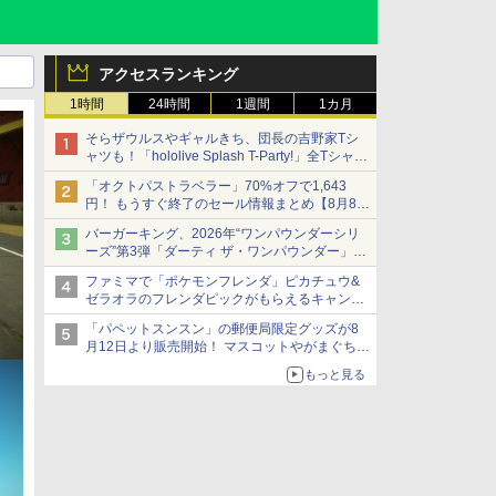
アクセスランキング
1時間
24時間
1週間
1カ月
そらザウルスやギャルきち、団長の吉野家Tシ
ャツも！「hololive Splash T-Party!」全Tシャツ
ラインナップ公開＆オンライン販売開始
「オクトパストラベラー」70%オフで1,643
円！ もうすぐ終了のセール情報まとめ【8月8日
更新】
バーガーキング、2026年“ワンパウンダーシリ
ニンテンドーeショップでは「大神 絶景版」が
ーズ”第3弾「ダーティ ザ・ワンパウンダー」を
67%オフで990円
8月7日発売
ファミマで「ポケモンフレンダ」ピカチュウ&
「特製ガーリックマヨソース」を使用した超大
ゼラオラのフレンダピックがもらえるキャンペ
型チーズバーガー
ーン開催！
「パペットスンスン」の郵便局限定グッズが8
月12日より販売開始！ マスコットやがまぐち、
レターセットなどが登場
もっと見る