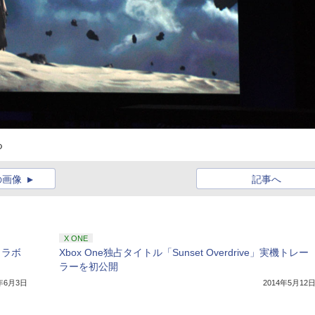
る
の画像
記事へ
X ONE
のコラボ
Xbox One独占タイトル「Sunset Overdrive」実機トレー
ラーを初公開
4年6月3日
2014年5月12