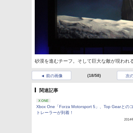
砂漠を進むチーフ。そして巨大な敵が現われ
(18/58)
前の画像
次
関連記事
X ONE
Xbox One「Forza Motorsport 5」、Top Gearと
トレーラーが到着！
201