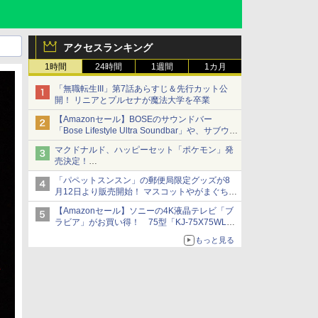
アクセスランキング
1時間
24時間
1週間
1カ月
「無職転生III」第7話あらすじ＆先行カット公
開！ リニアとプルセナが魔法大学を卒業
【Amazonセール】BOSEのサウンドバー
「Bose Lifestyle Ultra Soundbar」や、サブウー
ファー「Bose Lifestyle Ultra Subwoofer」など
マクドナルド、ハッピーセット「ポケモン」発
お買い得！
売決定！
ポケモン30周年記念で30匹が大集合
「パペットスンスン」の郵便局限定グッズが8
月12日より販売開始！ マスコットやがまぐち、
レターセットなどが登場
【Amazonセール】ソニーの4K液晶テレビ「ブ
ラビア」がお買い得！ 75型「KJ-75X75WL」
などラインナップ
もっと見る