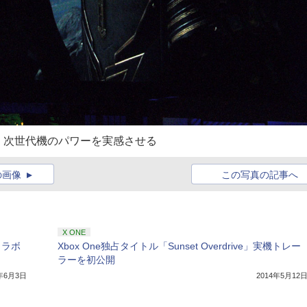
、次世代機のパワーを実感させる
の画像
この写真の記事へ
X ONE
のコラボ
Xbox One独占タイトル「Sunset Overdrive」実機トレー
ラーを初公開
4年6月3日
2014年5月12