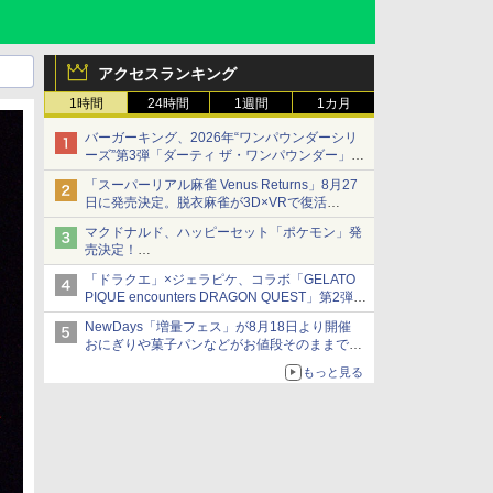
アクセスランキング
1時間
24時間
1週間
1カ月
バーガーキング、2026年“ワンパウンダーシリ
ーズ”第3弾「ダーティ ザ・ワンパウンダー」を
8月7日発売
「スーパーリアル麻雀 Venus Returns」8月27
「特製ガーリックマヨソース」を使用した超大
日に発売決定。脱衣麻雀が3D×VRで復活
型チーズバーガー
発売から2週間は20%オフになるセールが実施
マクドナルド、ハッピーセット「ポケモン」発
売決定！
ポケモン30周年記念で30匹が大集合
「ドラクエ」×ジェラピケ、コラボ「GELATO
PIQUE encounters DRAGON QUEST」第2弾が
本日発売
NewDays「増量フェス」が8月18日より開催
アイスカップに入ったスライムやわたぼう、ベ
おにぎりや菓子パンなどがお値段そのままで最
ビーサタンなどがオリジナルアートで登場
大50%増量！
もっと見る