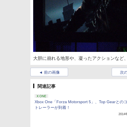
大胆に崩れる地形や、凝ったアクションなど
前の画像
次
関連記事
X ONE
Xbox One「Forza Motorsport 5」、Top Gearと
トレーラーが到着！
201