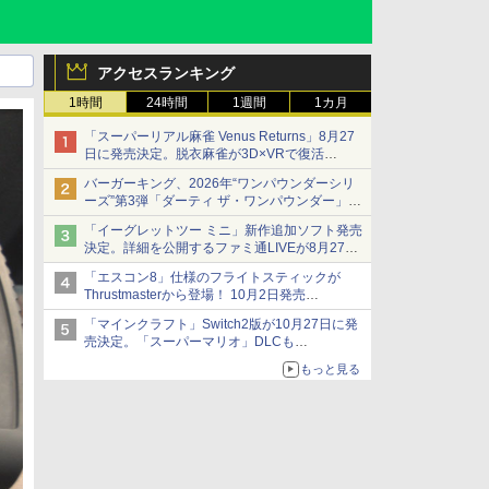
アクセスランキング
1時間
24時間
1週間
1カ月
「スーパーリアル麻雀 Venus Returns」8月27
日に発売決定。脱衣麻雀が3D×VRで復活
発売から2週間は20%オフになるセールが実施
バーガーキング、2026年“ワンパウンダーシリ
ーズ”第3弾「ダーティ ザ・ワンパウンダー」を
8月7日発売
「イーグレットツー ミニ」新作追加ソフト発売
「特製ガーリックマヨソース」を使用した超大
決定。詳細を公開するファミ通LIVEが8月27日
型チーズバーガー
20時から配信
「エスコン8」仕様のフライトスティックが
シリーズ累計100タイトルへ
Thrustmasterから登場！ 10月2日発売
ジョイスティックに振動機能を搭載。予約受付
「マインクラフト」Switch2版が10月27日に発
も開始
売決定。「スーパーマリオ」DLCも
Switch版からのアップグレードも可能に
もっと見る