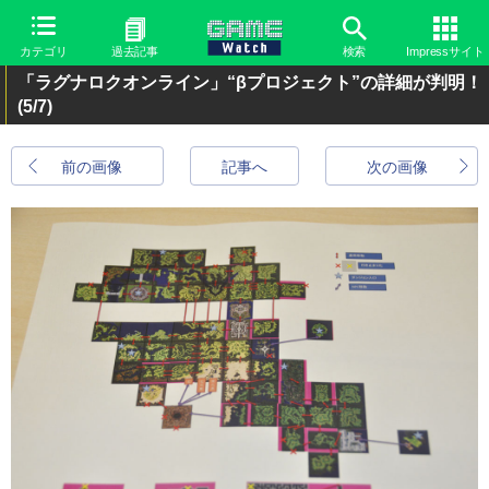
カテゴリ
過去記事
検索
Impressサイト
「ラグナロクオンライン」“βプロジェクト”の詳細が判明！
(5/7)
前の画像
記事へ
次の画像