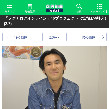
カテゴリ
過去記事
検索
Impressサイト
「ラグナロクオンライン」“βプロジェクト”の詳細が判明！
(3/7)
前の画像
記事へ
次の画像