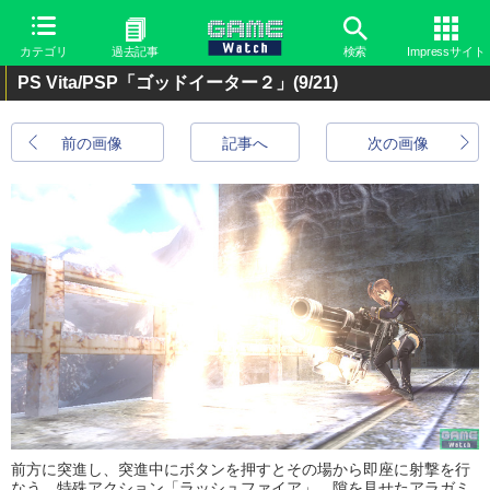
カテゴリ
過去記事
検索
Impressサイト
PS Vita/PSP「ゴッドイーター２」
(9/21)
前の画像
記事へ
次の画像
前方に突進し、突進中にボタンを押すとその場から即座に射撃を行
なう、特殊アクション「ラッシュファイア」。隙を見せたアラガミ