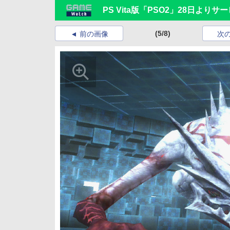
PS Vita版「PSO2」28日よりサ
(5/8)
前の画像
次