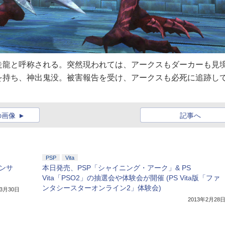
走龍と呼称される。突然現われては、アークスもダーカーも見
を持ち、神出鬼没。被害報告を受け、アークスも必死に追跡し
の画像
記事へ
PSP
Vita
ンサ
本日発売、PSP「シャイニング・アーク」& PS
Vita「PSO2」の抽選会や体験会が開催 (PS Vita版「ファ
ンタシースターオンライン2」体験会)
年3月30日
2013年2月28