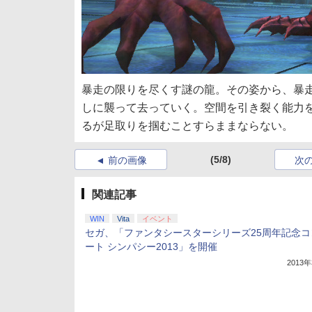
暴走の限りを尽くす謎の龍。その姿から、暴
しに襲って去っていく。空間を引き裂く能力
るが足取りを掴むことすらままならない。
(5/8)
前の画像
次
関連記事
WIN
Vita
イベント
セガ、「ファンタシースターシリーズ25周年記念コ
ート シンパシー2013」を開催
2013