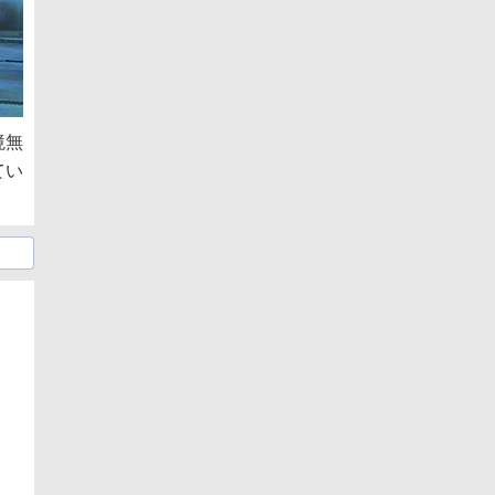
境無
てい
日