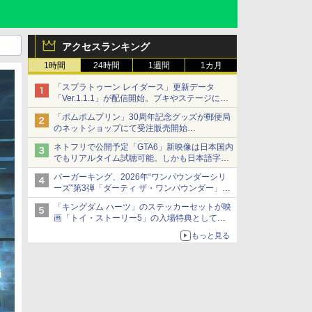
アクセスランキング
1時間
24時間
1週間
1カ月
「スプラトゥーン レイダース」更新データ
「Ver.1.1.1」が配信開始。ブキやステージに関
する不具合を修正
「ポムポムプリン」30周年記念グッズが郵便局
のネットショップにて受注販売開始
「おもちもちもちクッション」など今年だけの
ネトフリで公開予定「GTA6」新映像は日本国内
限定商品が登場
でもリアルタイム試聴可能。しかも日本語字幕
付き
バーガーキング、2026年“ワンパウンダーシリ
Netflixから公式回答あり
ーズ”第3弾「ダーティ ザ・ワンパウンダー」を
8月7日発売
「キングダム ハーツ」のステッカーセットが映
「特製ガーリックマヨソース」を使用した超大
画「トイ・ストーリー5」の入場特典として配
型チーズバーガー
布決定！
もっと見る
本日8月7日より先着・数量限定で配布