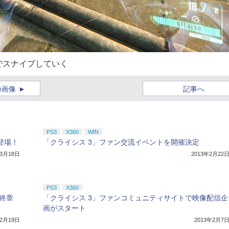
でスナイプしていく
の画像
記事へ
PS3
X360
WIN
登場！
「クライシス 3」ファン交流イベントを開催決定
年3月18日
2013年2月22
PS3
X360
最終章
「クライシス 3」ファンコミュニティサイトで映像配信企
画がスタート
年2月19日
2013年2月7