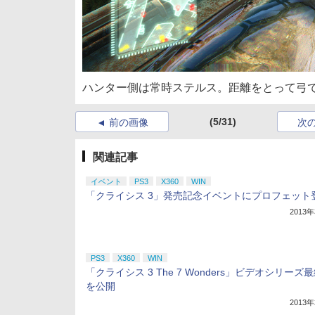
ハンター側は常時ステルス。距離をとって弓
(5/31)
前の画像
次
関連記事
イベント
PS3
X360
WIN
「クライシス 3」発売記念イベントにプロフェット
2013
PS3
X360
WIN
「クライシス 3 The 7 Wonders」ビデオシリーズ
を公開
2013