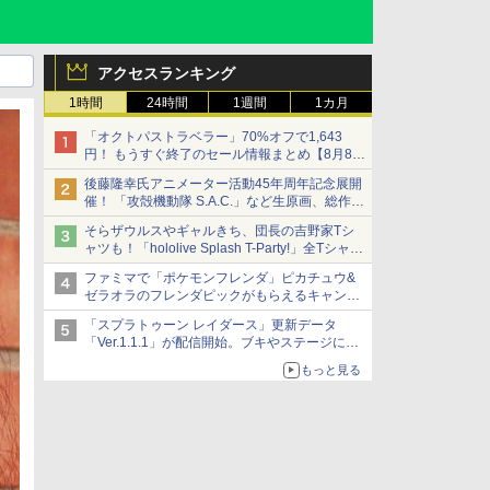
アクセスランキング
1時間
24時間
1週間
1カ月
「オクトパストラベラー」70%オフで1,643
円！ もうすぐ終了のセール情報まとめ【8月8日
更新】
後藤隆幸氏アニメーター活動45年周年記念展開
ニンテンドーeショップでは「大神 絶景版」が
催！ 「攻殻機動隊 S.A.C.」など生原画、総作画
67%オフで990円
監督修正が展示
そらザウルスやギャルきち、団長の吉野家Tシ
ャツも！「hololive Splash T-Party!」全Tシャツ
ラインナップ公開＆オンライン販売開始
ファミマで「ポケモンフレンダ」ピカチュウ&
ゼラオラのフレンダピックがもらえるキャンペ
ーン開催！
「スプラトゥーン レイダース」更新データ
「Ver.1.1.1」が配信開始。ブキやステージに関
する不具合を修正
もっと見る