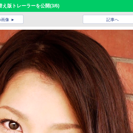
替え版トレーラーを公開
(3/6)
の画像
記事へ