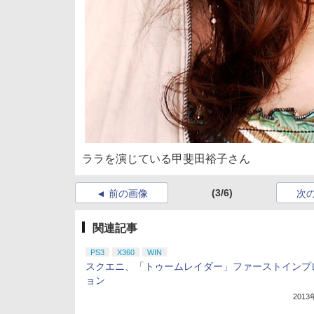
ララを演じている甲斐田裕子さん
(3/6)
前の画像
次
関連記事
PS3
X360
WIN
スクエニ、「トゥームレイダー」ファーストインプ
ョン
201