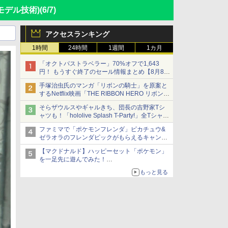
モデル技術)
(6/7)
アクセスランキング
1時間
24時間
1週間
1カ月
「オクトパストラベラー」70%オフで1,643
円！ もうすぐ終了のセール情報まとめ【8月8日
更新】
手塚治虫氏のマンガ「リボンの騎士」を原案と
ニンテンドーeショップでは「大神 絶景版」が
するNetflix映画「THE RIBBON HERO リボンヒ
67%オフで990円
ーロー」本日配信開始
そらザウルスやギャルきち、団長の吉野家Tシ
ャツも！「hololive Splash T-Party!」全Tシャツ
ラインナップ公開＆オンライン販売開始
ファミマで「ポケモンフレンダ」ピカチュウ&
ゼラオラのフレンダピックがもらえるキャンペ
ーン開催！
【マクドナルド】ハッピーセット「ポケモン」
を一足先に遊んでみた！
30周年を記念して30種類のポケモンがおもちゃ
もっと見る
で登場