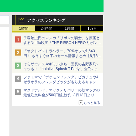
アクセスランキング
1時間
24時間
1週間
1カ月
手塚治虫氏のマンガ「リボンの騎士」を原案と
するNetflix映画「THE RIBBON HERO リボンヒ
ーロー」本日配信開始
「オクトパストラベラー」70%オフで1,643
円！ もうすぐ終了のセール情報まとめ【8月8日
更新】
そらザウルスやギャルきち、団長の吉野家Tシ
ニンテンドーeショップでは「大神 絶景版」が
ャツも！「hololive Splash T-Party!」全Tシャツ
67%オフで990円
ラインナップ公開＆オンライン販売開始
ファミマで「ポケモンフレンダ」ピカチュウ&
ゼラオラのフレンダピックがもらえるキャンペ
ーン開催！
マクドナルド、マックデリバリーの朝マックの
最低注文料金が500円値上げ。8月18日より
1,500円から受付
もっと見る