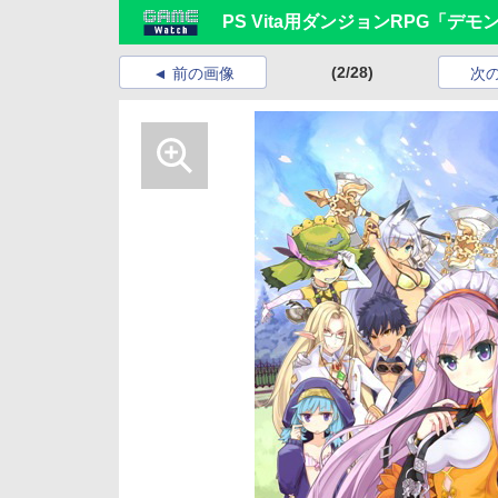
PS Vita用ダンジョンRPG「デ
(2/28)
前の画像
次