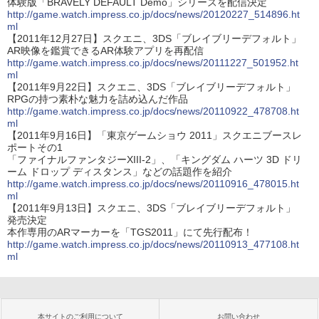
体験版「BRAVELY DEFAULT Demo」シリーズを配信決定
http://game.watch.impress.co.jp/docs/news/20120227_514896.ht
ml
【2011年12月27日】スクエニ、3DS「ブレイブリーデフォルト」
AR映像を鑑賞できるAR体験アプリを再配信
http://game.watch.impress.co.jp/docs/news/20111227_501952.ht
ml
【2011年9月22日】スクエニ、3DS「ブレイブリーデフォルト」
RPGの持つ素朴な魅力を詰め込んだ作品
http://game.watch.impress.co.jp/docs/news/20110922_478708.ht
ml
【2011年9月16日】「東京ゲームショウ 2011」スクエニブースレ
ポートその1
「ファイナルファンタジーXIII-2」、「キングダム ハーツ 3D ドリ
ーム ドロップ ディスタンス」などの話題作を紹介
http://game.watch.impress.co.jp/docs/news/20110916_478015.ht
ml
【2011年9月13日】スクエニ、3DS「ブレイブリーデフォルト」
発売決定
本作専用のARマーカーを「TGS2011」にて先行配布！
http://game.watch.impress.co.jp/docs/news/20110913_477108.ht
ml
本サイトのご利用について
お問い合わせ