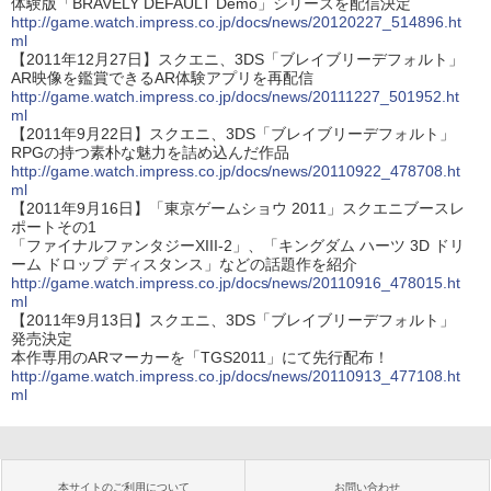
体験版「BRAVELY DEFAULT Demo」シリーズを配信決定
http://game.watch.impress.co.jp/docs/news/20120227_514896.ht
ml
【2011年12月27日】スクエニ、3DS「ブレイブリーデフォルト」
AR映像を鑑賞できるAR体験アプリを再配信
http://game.watch.impress.co.jp/docs/news/20111227_501952.ht
ml
【2011年9月22日】スクエニ、3DS「ブレイブリーデフォルト」
RPGの持つ素朴な魅力を詰め込んだ作品
http://game.watch.impress.co.jp/docs/news/20110922_478708.ht
ml
【2011年9月16日】「東京ゲームショウ 2011」スクエニブースレ
ポートその1
「ファイナルファンタジーXIII-2」、「キングダム ハーツ 3D ドリ
ーム ドロップ ディスタンス」などの話題作を紹介
http://game.watch.impress.co.jp/docs/news/20110916_478015.ht
ml
【2011年9月13日】スクエニ、3DS「ブレイブリーデフォルト」
発売決定
本作専用のARマーカーを「TGS2011」にて先行配布！
http://game.watch.impress.co.jp/docs/news/20110913_477108.ht
ml
本サイトのご利用について
お問い合わせ