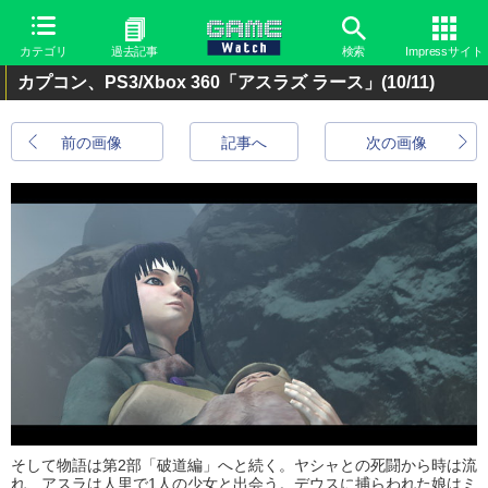
カテゴリ
過去記事
検索
Impressサイト
カプコン、PS3/Xbox 360「アスラズ ラース」
(10/11)
前の画像
記事へ
次の画像
そして物語は第2部「破道編」へと続く。ヤシャとの死闘から時は流
れ、アスラは人里で1人の少女と出会う。デウスに捕らわれた娘はミ