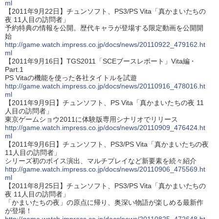
ml
【2011年9月22日】チュンソフト、PS3/PS Vita「真かまいたちの
夜 11人目の訪問者」
予約特典の情報を公開。歴代キャラが登場する限定動画を公開開
始
http://game.watch.impress.co.jp/docs/news/20110922_479162.ht
ml
【2011年9月16日】TGS2011「SCEブースレポート」Vita編・
Part.1
PS Vitaの機能を使った各社タイトルを試遊
http://game.watch.impress.co.jp/docs/news/20110916_478016.ht
ml
【2011年9月9日】チュンソフト、PS Vita「真かまいたちの夜 11
人目の訪問者」
東京ゲームショウ2011に体験版専用シナリオでリリース
http://game.watch.impress.co.jp/docs/news/20110909_476424.ht
ml
【2011年9月6日】チュンソフト、PS3/PS Vita「真かまいたちの夜
11人目の訪問者」
シリーズ初のボイス演出、マルチプレイなど新要素を続々紹介
http://game.watch.impress.co.jp/docs/news/20110906_475569.ht
ml
【2011年8月25日】チュンソフト、PS3/PS Vita「真かまいたちの
夜 11人目の訪問者」
「かまいたちの夜」の原点に帰り、奥深い物語が楽しめる最新作
が登場！
http://game.watch.impress.co.jp/docs/news/20110825_472648.ht