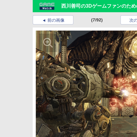
西川善司の3Dゲームファンのための
(7/92)
前の画像
次