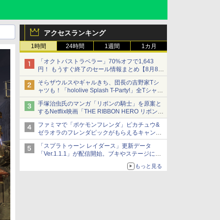
アクセスランキング
1時間
24時間
1週間
1カ月
「オクトパストラベラー」70%オフで1,643
円！ もうすぐ終了のセール情報まとめ【8月8日
更新】
そらザウルスやギャルきち、団長の吉野家Tシ
ニンテンドーeショップでは「大神 絶景版」が
ャツも！「hololive Splash T-Party!」全Tシャツ
67%オフで990円
ラインナップ公開＆オンライン販売開始
手塚治虫氏のマンガ「リボンの騎士」を原案と
するNetflix映画「THE RIBBON HERO リボンヒ
ーロー」本日配信開始
ファミマで「ポケモンフレンダ」ピカチュウ&
ゼラオラのフレンダピックがもらえるキャンペ
ーン開催！
「スプラトゥーン レイダース」更新データ
「Ver.1.1.1」が配信開始。ブキやステージに関
する不具合を修正
もっと見る