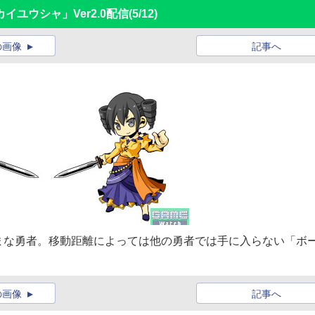
ユウシャ」Ver2.0配信
(5/12)
の画像
記事へ
まな勇者。移動距離によっては他の勇者では手に入らない「ボ
の画像
記事へ