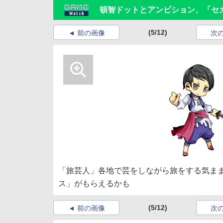
頓智ドットとアンビション、「セカイ
(5/12)
前の画像
次
「旅芸人」各地で芸をしながら旅をする気ま
ス」がもらえるかも
(5/12)
前の画像
次