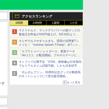
アクセスランキング
1時間
24時間
1週間
1カ月
マクドナルド、マックデリバリーの朝マックの
最低注文料金が500円値上げ。8月18日より
1,500円から受付
そらザウルスやギャルきち、団長の吉野家Tシ
ャツも！「hololive Splash T-Party!」全Tシャツ
ラインナップ公開＆オンライン販売開始
「スプラトゥーン レイダース」更新データ
「Ver.1.1.1」が配信開始。ブキやステージに関
する不具合を修正
ネトフリで公開予定「GTA6」新映像は日本国内
でもリアルタイム試聴可能。しかも日本語字幕
付き
「ポムポムプリン」30周年記念グッズが郵便局
Netflixから公式回答あり
のネットショップにて受注販売開始
「おもちもちもちクッション」など今年だけの
もっと見る
ーナ
限定商品が登場