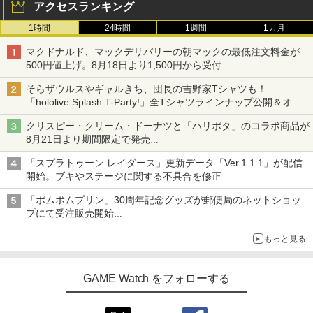
アクセスランキング
空飛ぶゆうれい船【Blu-ray】 [ 石ノ森章
3
1時間
24時間
1週間
1カ月
太郎 ]
マクドナルド、マックデリバリーの朝マックの最低注文料金が
￥4,400
500円値上げ。8月18日より1,500円から受付
そらザウルスやギャルきち、団長の吉野家Tシャツも！
「hololive Splash T-Party!」全Tシャツラインナップ公開＆オン
ライン販売開始
映画『THE FIRST SLAM DUNK』 STAN
4
クリスピー・クリーム・ドーナツと「ハリポタ」のコラボ商品が
DARD EDITION【4K ULTRA HD】（早
8月21日より期間限定で発売
期予約特典なし） [ 井上雄彦 ]
組分け帽子ドーナツなど見た目も楽しい商品が登場
「スプラトゥーン レイダース」更新データ「Ver.1.1.1」が配信
￥5,280
開始。ブキやステージに関する不具合を修正
「ポムポムプリン」30周年記念グッズが郵便局のネットショッ
プにて受注販売開始
【特典】攻殻機動隊 SAC_2045 最後の
5
「おもちもちもちクッション」など今年だけの限定商品が登場
人間(特装限定版)【Blu-ray】(第1弾・第
もっと見る
2弾キービジュアル使用ステッカーセッ
ト(2枚1セット・袋入れ)) [ 士郎正宗 ]
GAME Watch をフォローする
￥5,535