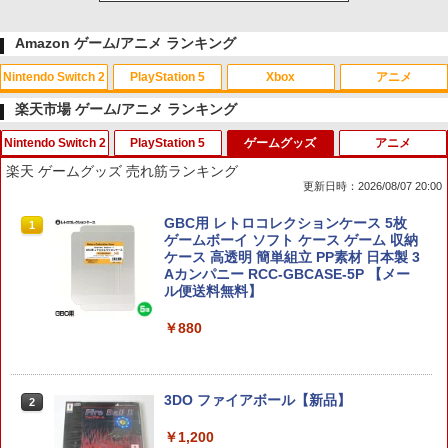
Amazon ゲーム/アニメ ランキング
Nintendo Switch 2
PlayStation 5
Xbox
アニメ
楽天市場 ゲーム/アニメ ランキング
Nintendo Switch 2
PlayStation 5
ゲームグッズ
アニメ
スプラトゥーン レイダース|オンライン
PlayStation 5 デジタル・エディション
【純正品】Xbox ワイヤレス コントロー
【Amazon.co.jp限定】劇場版モノノ怪
1
1
1
1
楽天 ゲームグッズ 売れ筋ランキング
コード版
日本語専用 Console Language: Japan
ラー + USB-C® ケーブル
第三章 蛇神 (Amazon.co.jp限定オリジ
更新日時：2026/08/07 20:00
ese only (CFI-2200B01)
ナル三方背収納ケース付きコレクション)
(オリジナル特典:オリジナル巾着＋メー
￥5,832
￥8,300
【新品】Switch2 eFootball Kick-Off!
[メール便OK]【新品】【PS5】CRYSTA
GBC用 レトロコレクションケース 5枚
カー特典:【坤と離】二振りの剣、十翼よ
1
1
1
￥55,000
【メール便】
R -クライスタ- ［PS5版］[在庫品]
ゲームボーイ ソフト ケース ゲーム 収納
り来たる！スタジオ描き下ろしイラスト
ケース 高透明 簡単組立 PP素材 日本製 3
ボード付) [Blu-ray]
Aカンパニー RCC-GBCASE-5P 【メー
￥3,800
￥2,560
【純正品】Xbox ワイヤレス コントロー
2
ル便送料無料】
￥10,780
スプラトゥーン レイダース -Switch2
Beast of Reincarnation -PS5 【特典】
ラー (ロボット ホワイト)
2
2
プロダクトコード 封入
￥880
￥6,445
￥7,681
￥7,286
テーブルモード専用 ポータブルUSBハブ
【SQUARE ENIX】【中古品】スクウェ
2
2
劇場版「鬼滅の刃」無限城編 第一章 猗
2
スタンド 2ポート for Nintendo Switch
ア・エニックス『ドラゴンクエストVII R
窩座再来 通常版 [Blu-ray]
2
eimagined』ELJM-30807 PS5 ゲームソ
3DO ファイアボール【新品】
2
【純正品】Xbox 充電式バッテリー + US
3
フト 1週間保証【中古】
￥3,964
B-C ケーブル
￥3,980
￥1,200
Nintendo Switch 2(日本語・国内専用)
【純正品】ディスクドライブ(CFI-ZDD1
3
3