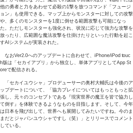
他の勇者と力をあわせて必殺の1撃を放つコマンド「フュージ
ョン」も使用できる。マップ上からモンスターに対しての攻撃
や、多くのモンスターを1度に倒せる範囲攻撃も可能になっ
た。ただしモンスターも強化され、状況に応じて強力な攻撃を
放ったり、広範囲な魔法攻撃を仕掛けたりといった行動を起こ
すAIシステムが実装された。
なおVer2.0へのアップデートに合わせて、iPhone/iPod touc
h版は「セカイアプリ」から独立し、単体アプリとしてApp St
oreで配信される。
「セカイユウシャ」プロデューサーの奥村大輔氏は今後のア
ップデートについて、「協力プレイについてはもっともっと拡
張し、元々のコンセプトである『現実世界の魔王を皆で協力し
て倒す』を体験できるようなものを目指します。そして、今年
は日本を飛び出して、世界へも展開してみたいですね。今のま
まだとジャパンユウシャですし（笑）」とリリースでコメント
している。