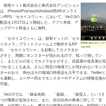
頓智ドット株式会社と株式会社アンビション
は、iPhone/iPod touch/Android用ARオンライ
ンRPG「セカイユウシャ」において、Ver2.0の
配信を1月27日より開始した。アプリ本体、ア
ップデート料金ともに無料。
「セカイユウシャ」は、頓智ドットの「セカ
AR空間に現われるモンスター
イカメラ」プラットフォーム上で動作するRP
と戦うRPG
G。「セカイユウシャ」を起動してカメラをか
ざすと、周囲にモンスターが現われるので、戦って倒してい
く。またビルの近くでカメラをかざすと、武器屋や道具屋が見
つかることもある。さらに特定の地域でしか現われないモンス
ターがおり、倒せばその地域の特産品を入手できる。Twitterと
も連動し、ユーザー同士でモンスターやアイテムの情報交換が
可能。
Ver2.0では、「錬金術師」、「盗賊」、「旅芸人」という3
つの職業が追加された。また、自分以外の勇者に対して「支
援」が可能になった。魔法での援護や回復のほか、戦闘中には