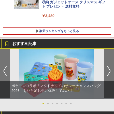
￥8,800
収納 ガジェットケース クリスマス ギフ
ト プレゼント 送料無料
￥3,480
楽天ランキングをもっと見る
おすすめ記事
【中古】アナと雪の女王 MovieNEX [ブ
1
ルーレイ+DVD+デジタルコピー（クラウ
ド対応）+MovieNEXワールド] [Blu-ray]
￥1,100
ポケモンコラボ「マクドナルドのサマーチャンスバッグ
機動戦士ガンダムSEED FREEDOM(通常
2026」をひと足お先に体験してみた！
2
版)【Blu-ray】 [ 矢立肇 ]
●
●
●
●
●
●
●
￥4,032