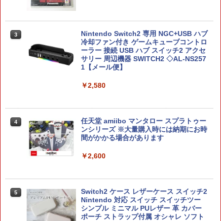
￥3,296
J) PlayStation 5
￥2,618
￥55,871
￥11,849
スクウェア・エニックス ドラゴンクエス
劇場版「鬼滅の刃」無限城編 第一章 猗
3
3
Nintendo Switch2 専用 NGC+USB ハブ
3
トXI 過ぎ去りし時を求めて S【Switch
[メール便OK]【新品】【PS5】メタファ
窩座再来 通常版 [DVD]
3
冷却ファン付き ゲームキューブコントロ
2】 POTPAANVA [POTPAANVA]
ー：リファンタジオ［PS5版］[在庫品]
【純正品】Xbox ワイヤレス コントロー
ーラー 接続 USB ハブ スイッチ2 アクセ
4
￥3,523
【純正品】DualSense ワイヤレスコン
ラー (カーボンブラック)
サリー 周辺機器 SWITCH2 ◇AL-NS257
ニンテンドープリペイド番号 9000円|オ
4
4
￥4,920
￥4,050
トローラー ミッドナイト ブラック(CFI-
1【メール便】
ンラインコード版
ZCT2J01)
￥8,020
￥2,580
￥9,000
￥10,737
劇場版「鬼滅の刃」無限城編 第一章 猗
ドラゴンクエストXI 過ぎ去りし時を求
4
4
【中古】PS5ソフト アサシン クリード
窩座再来 完全生産限定版 [Blu-ray]
めて S Switch2版
4
【純正品】Xbox Elite ワイヤレス コン
5
シャドウズ スタンダードエディション
トローラー Series 2 Core Edition (ホワ
任天堂 amiibo マンタロー スプラトゥー
ニンテンドープリペイド番号 5000円|オ
4
【佐々店】
5
￥8,698
￥4,930
【純正品】DualSense ワイヤレスコン
イト)
ンシリーズ ※大量購入時には納期にお時
ンラインコード版
5
トローラー(CFI-ZCT2J)
間がかかる場合があります
￥5,000
￥18,500
￥5,000
￥10,737
￥2,600
【当店独自で＋P10倍★要エントリー】
5
【Amazon.co.jp限定】劇場版モノノ怪
【中古】[Switch2] ドラゴンクエストVII
5
第三章 蛇神 (オリジナル特典:オリジナル
【特典】METAL GEAR SOLID : MASTE
Reimagined(ドラクエ7 リイマジンド)
5
巾着＋メーカー特典:【坤と離】二振りの
R COLLECTION Vol.2 PS5版(【早期購
スクウェア・エニックス(20260205)
Switch2 ケース レザーケース スイッチ2
5
剣、十翼より来たる！スタジオ描き下ろ
入封入特典】DLCチラシ)
Nintendo 対応 スイッチ スイッチツー
しイラストボード付) [DVD]
￥5,080
シンプル ミニマル PUレザー 革 カバー
￥5,742
ポーチ ストラップ付属 オシャレ ソフト