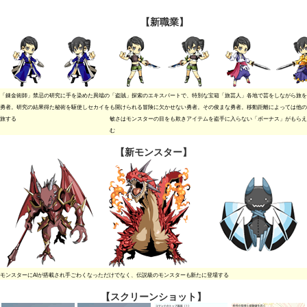
【新職業】
「錬金術師」禁忌の研究に手を染めた異端の
「盗賊」探索のエキスパートで、特別な宝箱
「旅芸人」各地で芸をしながら旅を
勇者。研究の結果得た秘術を駆使しセカイを
も開けられる冒険に欠かせない勇者。その俊
まな勇者。移動距離によっては他の
旅する
敏さはモンスターの目をも欺きアイテムを盗
手に入らない「ボーナス」がもらえ
む
【新モンスター】
モンスターにAIが搭載され手ごわくなっただけでなく、伝説級のモンスターも新たに登場する
【スクリーンショット】