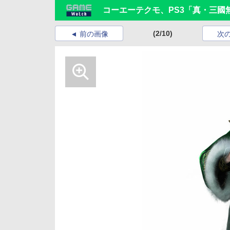
コーエーテクモ、PS3「真・三國
(2/10)
前の画像
次