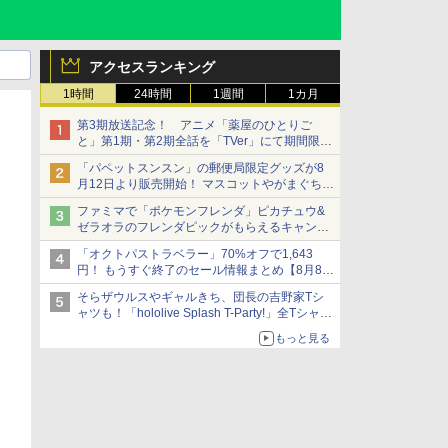
アクセスランキング
1時間
24時間
1週間
1カ月
第3期放送記念！ アニメ「薬屋のひとりご
と」第1期・第2期全話を「TVer」にて期間限定
で順次無料配信開始
「パペットスンスン」の郵便局限定グッズが8
月12日より販売開始！ マスコットやがまぐち、
レターセットなどが登場
ファミマで「ポケモンフレンダ」ピカチュウ&
ゼラオラのフレンダピックがもらえるキャンペ
ーン開催！
「オクトパストラベラー」70%オフで1,643
円！ もうすぐ終了のセール情報まとめ【8月8日
更新】
そらザウルスやギャルきち、団長の吉野家Tシ
ニンテンドーeショップでは「大神 絶景版」が
ャツも！「hololive Splash T-Party!」全Tシャツ
67%オフで990円
ラインナップ公開＆オンライン販売開始
もっと見る