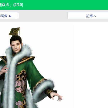
無双６」
(2/10)
の画像
記事へ