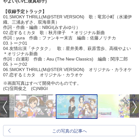
やよい(CV仁後真耶子)
【収録予定トラック】
01.SMOKY THRILL(M@STER VERSION) 歌：竜宮小町（水瀬伊
織、三浦あずさ、双海亜美）
作詞・作曲・編曲：NBGI(みすみゆり）
02.恋するミカタ 歌：秋月律子 ＊オリジナル新曲
作詞：yura 作曲：ファンキー末吉 編曲：佐藤ノリチカ
03.トーク01
04.友情出演「チクタク」 歌：星井美希、萩原雪歩、高槻やよい
＊オリジナル新曲
作詞：白瀬彩 作曲：Asu (The New Classics) 編曲：関淳二郎
05.トーク02
06.SMOKY THRILL(M@STER VERSION) オリジナル・カラオケ
07.恋するミカタ オリジナル・カラオケ
※画面写真はすべて開発中のものです。
(C)窪岡俊之 (C)NBGI
この写真の記事へ