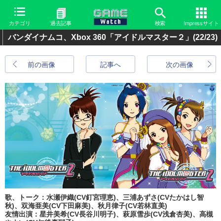
カテゴリ
過去記事
検索
Impressサイト
バンダイナムコ、Xbox 360「アイドルマスター２」
(22/23)
前の画像
記事へ
次の画像
歌、トーク：水瀬伊織(CV釘宮理恵)、三浦あずさ(CVたかはし智
秋)、双海亜美(CV下田麻美)、秋月律子(CV若林直美)
友情出演：星井美希(CV長谷川明子)、萩原雪歩(CV浅倉杏美)、高槻