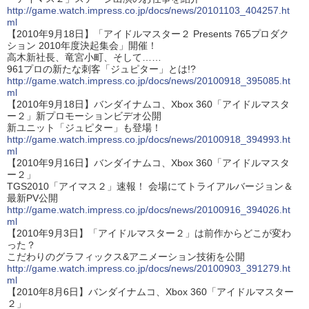
http://game.watch.impress.co.jp/docs/news/20101103_404257.ht
ml
【2010年9月18日】「アイドルマスター２ Presents 765プロダク
ション 2010年度決起集会」開催！
高木新社長、竜宮小町、そして……
961プロの新たな刺客「ジュピター」とは!?
http://game.watch.impress.co.jp/docs/news/20100918_395085.ht
ml
【2010年9月18日】バンダイナムコ、Xbox 360「アイドルマスタ
ー２」新プロモーションビデオ公開
新ユニット「ジュピター」も登場！
http://game.watch.impress.co.jp/docs/news/20100918_394993.ht
ml
【2010年9月16日】バンダイナムコ、Xbox 360「アイドルマスタ
ー２」
TGS2010「アイマス２」速報！ 会場にてトライアルバージョン＆
最新PV公開
http://game.watch.impress.co.jp/docs/news/20100916_394026.ht
ml
【2010年9月3日】「アイドルマスター２」は前作からどこが変わ
った？
こだわりのグラフィックス&アニメーション技術を公開
http://game.watch.impress.co.jp/docs/news/20100903_391279.ht
ml
【2010年8月6日】バンダイナムコ、Xbox 360「アイドルマスター
２」