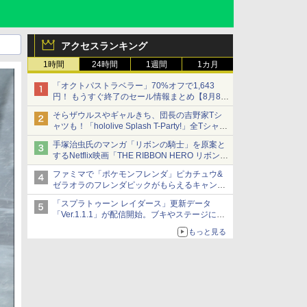
アクセスランキング
1時間
24時間
1週間
1カ月
「オクトパストラベラー」70%オフで1,643
円！ もうすぐ終了のセール情報まとめ【8月8日
更新】
そらザウルスやギャルきち、団長の吉野家Tシ
ニンテンドーeショップでは「大神 絶景版」が
ャツも！「hololive Splash T-Party!」全Tシャツ
67%オフで990円
ラインナップ公開＆オンライン販売開始
手塚治虫氏のマンガ「リボンの騎士」を原案と
するNetflix映画「THE RIBBON HERO リボンヒ
ーロー」本日配信開始
ファミマで「ポケモンフレンダ」ピカチュウ&
ゼラオラのフレンダピックがもらえるキャンペ
ーン開催！
「スプラトゥーン レイダース」更新データ
「Ver.1.1.1」が配信開始。ブキやステージに関
する不具合を修正
もっと見る