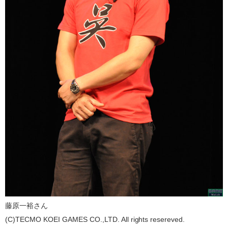
藤原一裕さん
(C)TECMO KOEI GAMES CO.,LTD. All rights resereved.