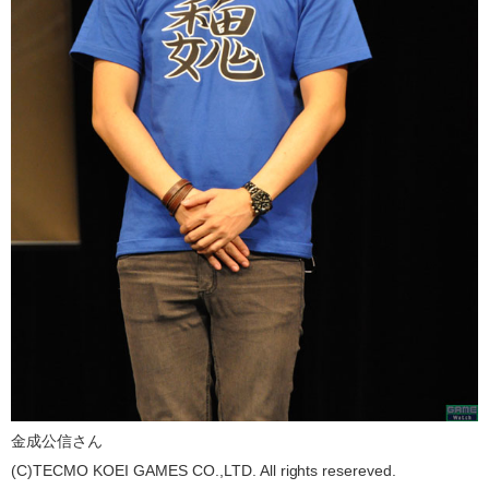
金成公信さん
(C)TECMO KOEI GAMES CO.,LTD. All rights resereved.