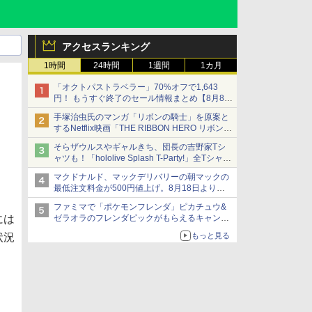
アクセスランキング
1時間
24時間
1週間
1カ月
「オクトパストラベラー」70%オフで1,643
円！ もうすぐ終了のセール情報まとめ【8月8日
更新】
手塚治虫氏のマンガ「リボンの騎士」を原案と
ニンテンドーeショップでは「大神 絶景版」が
するNetflix映画「THE RIBBON HERO リボンヒ
67%オフで990円
ーロー」本日配信開始
そらザウルスやギャルきち、団長の吉野家Tシ
ャツも！「hololive Splash T-Party!」全Tシャツ
ラインナップ公開＆オンライン販売開始
マクドナルド、マックデリバリーの朝マックの
最低注文料金が500円値上げ。8月18日より
1,500円から受付
ファミマで「ポケモンフレンダ」ピカチュウ&
には
ゼラオラのフレンダピックがもらえるキャンペ
ーン開催！
もっと見る
状況