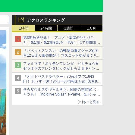
アクセスランキング
1時間
24時間
1週間
1カ月
第3期放送記念！ アニメ「薬屋のひとりご
と」第1期・第2期全話を「TVer」にて期間限定
で順次無料配信開始
「パペットスンスン」の郵便局限定グッズが8
月12日より販売開始！ マスコットやがまぐち、
レターセットなどが登場
ファミマで「ポケモンフレンダ」ピカチュウ&
ゼラオラのフレンダピックがもらえるキャンペ
ーン開催！
「オクトパストラベラー」70%オフで1,643
円！ もうすぐ終了のセール情報まとめ【8月8日
更新】
そらザウルスやギャルきち、団長の吉野家Tシ
ニンテンドーeショップでは「大神 絶景版」が
ャツも！「hololive Splash T-Party!」全Tシャツ
67%オフで990円
ラインナップ公開＆オンライン販売開始
もっと見る