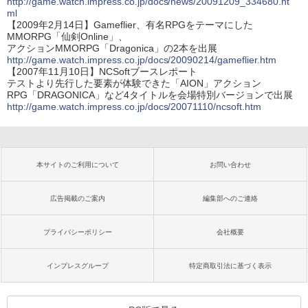
http://game.watch.impress.co.jp/docs/news/20091209_334680.ht
ml
【2009年2月14日】Gameflier、有名RPGをテーマにした
MMORPG「仙剣Online」、
アクションMMORPG「Dragonica」の2本を出展
http://game.watch.impress.co.jp/docs/20090214/gameflier.htm
【2007年11月10日】NCSoftブースレポート
テストより先行した要素が体験できた「AION」アクション
RPG「DRAGONICA」など4タイトルを会場特別バージョンで出展
http://game.watch.impress.co.jp/docs/20071110/ncsoft.htm
本サイトのご利用について
お問い合わせ
広告掲載のご案内
編集部へのご連絡
プライバシーポリシー
会社概要
インプレスグループ
特定商取引法に基づく表示